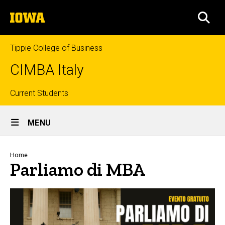
Skip
The
to
SEA
University
main
of
content
Iowa
Tippie College of Business
CIMBA Italy
Top
Current Students
Site
links
MENU
Main
Navigation
Breadcrumb
Home
Parliamo di MBA