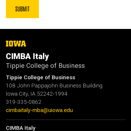
The
University
of
CIMBA Italy
Iowa
Tippie College of Business
Tippie College of Business
108 John Pappajohn Business Building
Iowa City, IA 52242-1994
319-335-0862
cimbaitaly-mba@uiowa.edu
CIMBA Italy